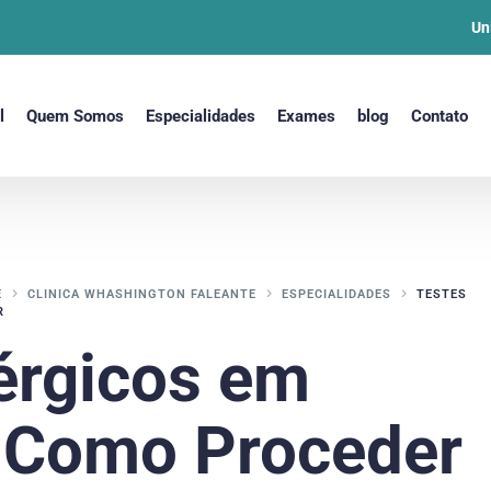
Un
l
Quem Somos
Especialidades
Exames
blog
Contato
E
CLINICA WHASHINGTON FALEANTE
ESPECIALIDADES
TESTES
R
érgicos em
: Como Proceder