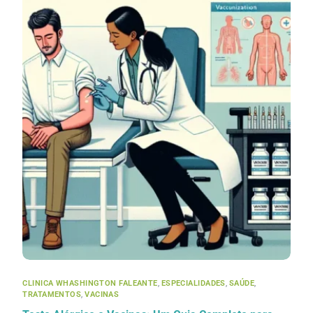
CLINICA WHASHINGTON FALEANTE
,
ESPECIALIDADES
,
SAÚDE
,
TRATAMENTOS
,
VACINAS