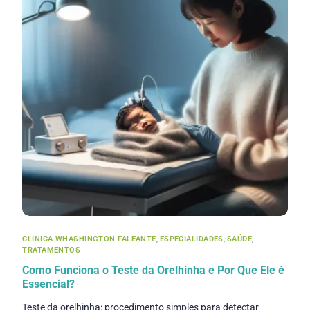
CLINICA WHASHINGTON FALEANTE
,
ESPECIALIDADES
,
SAÚDE
,
TRATAMENTOS
Como Funciona o Teste da Orelhinha e Por Que Ele é
Essencial?
Teste da orelhinha: procedimento simples para detectar