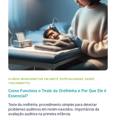
CLINICA WHASHINGTON FALEANTE
,
ESPECIALIDADES
,
SAÚDE
,
TRATAMENTOS
Como Funciona o Teste da Orelhinha e Por Que Ele é
Essencial?
Teste da orelhinha: procedimento simples para detectar
problemas auditivos em recém-nascidos. Importância da
avaliação auditiva na primeira infância.