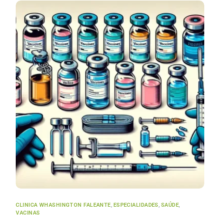
CLINICA WHASHINGTON FALEANTE
,
ESPECIALIDADES
,
SAÚDE
,
VACINAS