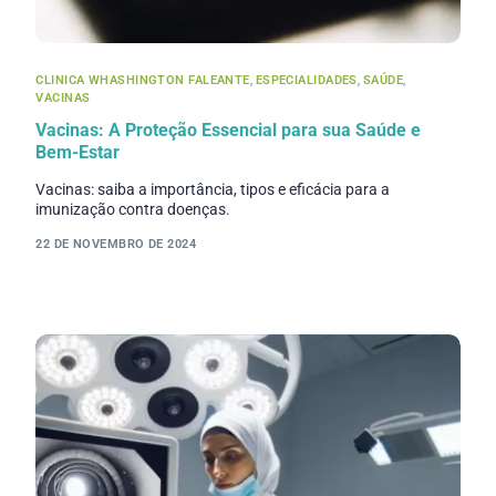
CLINICA WHASHINGTON FALEANTE
,
ESPECIALIDADES
,
SAÚDE
,
VACINAS
Vacinas: A Proteção Essencial para sua Saúde e
Bem-Estar
Vacinas: saiba a importância, tipos e eficácia para a
imunização contra doenças.
22 DE NOVEMBRO DE 2024