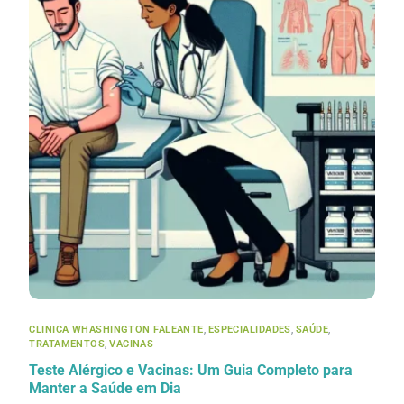
CLINICA WHASHINGTON FALEANTE
,
ESPECIALIDADES
,
SAÚDE
,
TRATAMENTOS
,
VACINAS
Teste Alérgico e Vacinas: Um Guia Completo para
Manter a Saúde em Dia