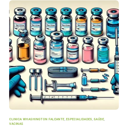
CLINICA WHASHINGTON FALEANTE
,
ESPECIALIDADES
,
SAÚDE
,
VACINAS