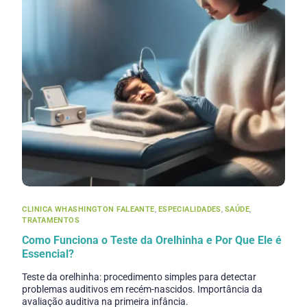
CLINICA WHASHINGTON FALEANTE
,
ESPECIALIDADES
,
SAÚDE
,
TRATAMENTOS
Como Funciona o Teste da Orelhinha e Por Que Ele é
Essencial?
Teste da orelhinha: procedimento simples para detectar
problemas auditivos em recém-nascidos. Importância da
avaliação auditiva na primeira infância.