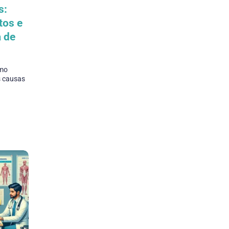
s:
tos e
a de
omo
is causas