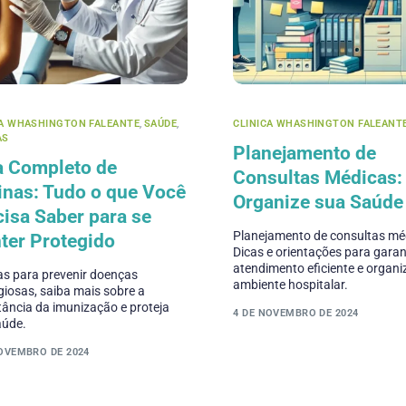
CA WHASHINGTON FALEANTE
,
SAÚDE
,
CLINICA WHASHINGTON FALEANT
AS
Planejamento de
a Completo de
Consultas Médicas:
inas: Tudo o que Você
Organize sua Saúde
isa Saber para se
Planejamento de consultas mé
ter Protegido
Dicas e orientações para garan
atendimento eficiente e organ
as para prevenir doenças
ambiente hospitalar.
iosas, saiba mais sobre a
ância da imunização e proteja
4 DE NOVEMBRO DE 2024
aúde.
NOVEMBRO DE 2024