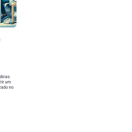
E
dicas:
tir um
izado no