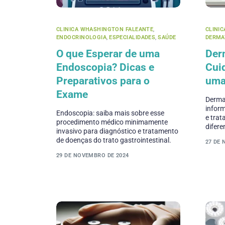
CLINICA WHASHINGTON FALEANTE
,
CLINI
ENDOCRINOLOGIA
,
ESPECIALIDADES
,
SAÚDE
DERMA
O que Esperar de uma
Der
Endoscopia? Dicas e
Cui
Preparativos para o
uma
Exame
Dermat
infor
Endoscopia: saiba mais sobre esse
e trat
procedimento médico minimamente
difere
invasivo para diagnóstico e tratamento
de doenças do trato gastrointestinal.
27 DE
29 DE NOVEMBRO DE 2024