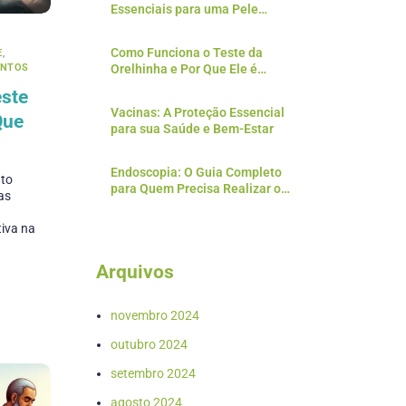
Essenciais para uma Pele
Saudável
Como Funciona o Teste da
E
,
ENTOS
Orelhinha e Por Que Ele é
Essencial?
ste
Vacinas: A Proteção Essencial
Que
para sua Saúde e Bem-Estar
Endoscopia: O Guia Completo
nto
para Quem Precisa Realizar o
as
Exame
tiva na
Arquivos
novembro 2024
outubro 2024
setembro 2024
agosto 2024