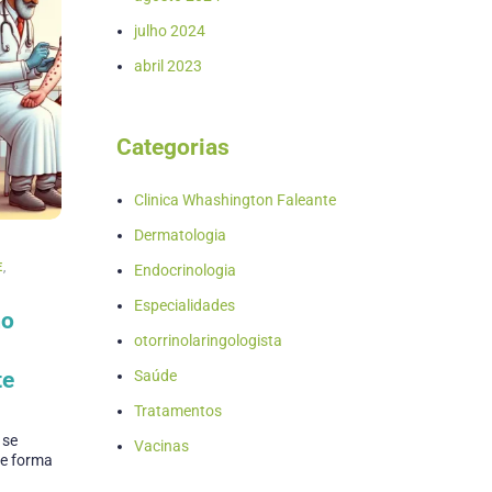
julho 2024
abril 2023
Categorias
Clinica Whashington Faleante
Dermatologia
E
,
Endocrinologia
Especialidades
mo
otorrinolaringologista
te
Saúde
Tratamentos
 se
Vacinas
de forma