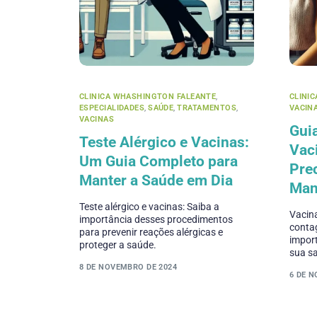
CLINICA WHASHINGTON FALEANTE
,
CLINI
ESPECIALIDADES
,
SAÚDE
,
TRATAMENTOS
,
VACIN
VACINAS
Gui
Teste Alérgico e Vacinas:
Vac
Um Guia Completo para
Prec
Manter a Saúde em Dia
Man
Teste alérgico e vacinas: Saiba a
Vacin
importância desses procedimentos
contag
para prevenir reações alérgicas e
import
proteger a saúde.
sua s
8 DE NOVEMBRO DE 2024
6 DE 