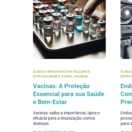
CLINICA WHASHINGTON FALEANTE
,
CLINI
ESPECIALIDADES
,
SAÚDE
,
VACINAS
ESPEC
Vacinas: A Proteção
End
Essencial para sua Saúde
Com
e Bem-Estar
Pre
Vacinas: saiba a importância, tipos e
Endosc
eficácia para a imunização contra
proced
doenças.
para 