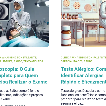
CA WHASHINGTON FALEANTE
,
CLINICA WHASHINGTON FALEANT
IALIDADES
,
SAÚDE
,
TRATAMENTOS
ESPECIALIDADES
,
SAÚDE
oscopia: O Guia
Teste Alérgico: Co
pleto para Quem
Identificar Alergias
cisa Realizar o Exame
Rápido e Eficazmen
opia: Saiba como é feito o
Teste alérgico: Descubra como
imento, indicações e preparo
funciona, os benefícios e como
o exame.
preparar para realizar o teste 
segura e eficaz.