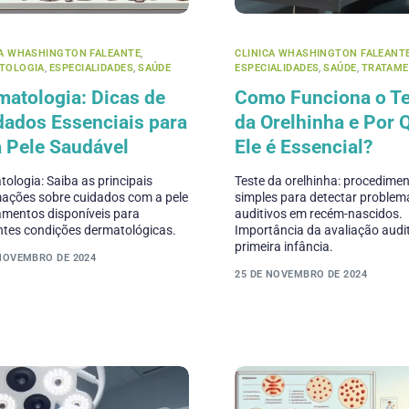
CA WHASHINGTON FALEANTE
,
CLINICA WHASHINGTON FALEANT
TOLOGIA
,
ESPECIALIDADES
,
SAÚDE
ESPECIALIDADES
,
SAÚDE
,
TRATAM
matologia: Dicas de
Como Funciona o Te
dados Essenciais para
da Orelhinha e Por 
 Pele Saudável
Ele é Essencial?
ologia: Saiba as principais
Teste da orelhinha: procedime
mações sobre cuidados com a pele
simples para detectar problem
amentos disponíveis para
auditivos em recém-nascidos.
ntes condições dermatológicas.
Importância da avaliação audi
primeira infância.
 NOVEMBRO DE 2024
25 DE NOVEMBRO DE 2024