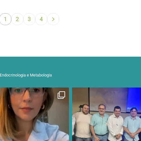
1
2
3
4
 Endocrinologia e Metabologia