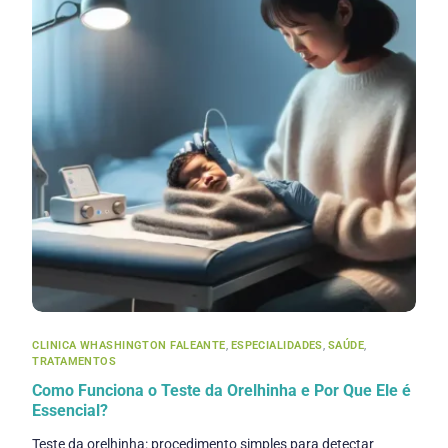
CLINICA WHASHINGTON FALEANTE
,
ESPECIALIDADES
,
SAÚDE
,
TRATAMENTOS
Como Funciona o Teste da Orelhinha e Por Que Ele é
Essencial?
Teste da orelhinha: procedimento simples para detectar