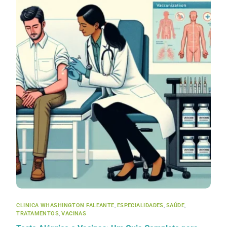
CLINICA WHASHINGTON FALEANTE
,
ESPECIALIDADES
,
SAÚDE
,
TRATAMENTOS
,
VACINAS