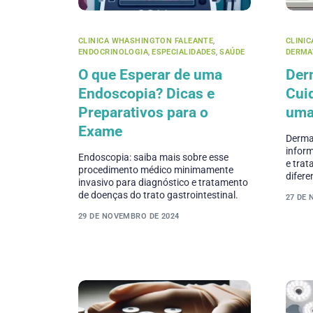
CLINICA WHASHINGTON FALEANTE
,
CLINI
ENDOCRINOLOGIA
,
ESPECIALIDADES
,
SAÚDE
DERMA
O que Esperar de uma
Der
Endoscopia? Dicas e
Cui
Preparativos para o
uma
Exame
Dermat
infor
Endoscopia: saiba mais sobre esse
e trat
procedimento médico minimamente
difere
invasivo para diagnóstico e tratamento
de doenças do trato gastrointestinal.
27 DE
29 DE NOVEMBRO DE 2024