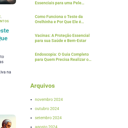
Essenciais para uma Pele
Saudável
Como Funciona o Teste da
E
,
ENTOS
Orelhinha e Por Que Ele é
Essencial?
ste
Vacinas: A Proteção Essencial
Que
para sua Saúde e Bem-Estar
Endoscopia: O Guia Completo
nto
para Quem Precisa Realizar o
as
Exame
tiva na
Arquivos
novembro 2024
outubro 2024
setembro 2024
agosto 2024