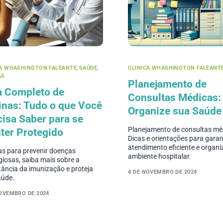
CA WHASHINGTON FALEANTE
,
SAÚDE
,
CLINICA WHASHINGTON FALEANT
AS
Planejamento de
a Completo de
Consultas Médicas:
inas: Tudo o que Você
Organize sua Saúde
isa Saber para se
Planejamento de consultas mé
ter Protegido
Dicas e orientações para garan
atendimento eficiente e organ
as para prevenir doenças
ambiente hospitalar.
iosas, saiba mais sobre a
ância da imunização e proteja
4 DE NOVEMBRO DE 2024
aúde.
NOVEMBRO DE 2024