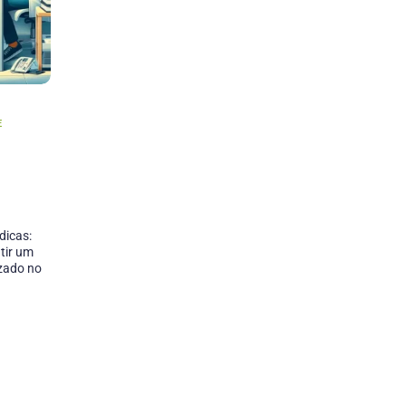
E
dicas:
tir um
izado no