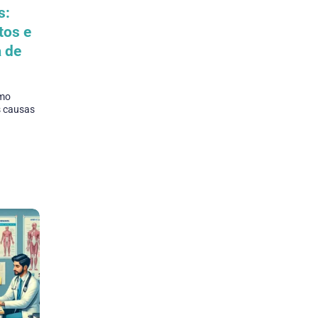
s:
tos e
a de
omo
is causas