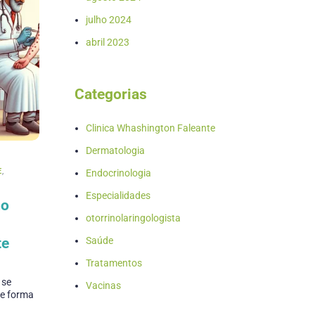
julho 2024
abril 2023
Categorias
Clinica Whashington Faleante
Dermatologia
E
,
Endocrinologia
Especialidades
mo
otorrinolaringologista
te
Saúde
Tratamentos
 se
Vacinas
de forma