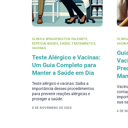
CLINICA WHASHINGTON FALEANTE
,
CLINI
ESPECIALIDADES
,
SAÚDE
,
TRATAMENTOS
,
VACIN
VACINAS
Gui
Teste Alérgico e Vacinas:
Vac
Um Guia Completo para
Prec
Manter a Saúde em Dia
Man
Teste alérgico e vacinas: Saiba a
Vacin
importância desses procedimentos
contag
para prevenir reações alérgicas e
import
proteger a saúde.
sua s
8 DE NOVEMBRO DE 2024
6 DE 