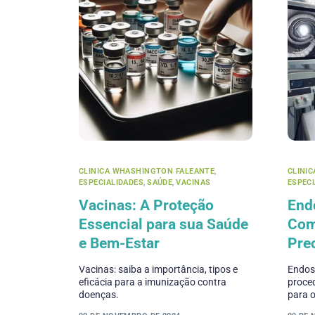
CLINICA WHASHINGTON FALEANTE
,
CLINI
ESPECIALIDADES
,
SAÚDE
,
VACINAS
ESPEC
Vacinas: A Proteção
End
Essencial para sua Saúde
Com
e Bem-Estar
Pre
Vacinas: saiba a importância, tipos e
Endosc
eficácia para a imunização contra
proced
doenças.
para 