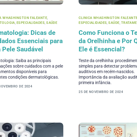
CA WHASHINGTON FALEANTE
,
CLINICA WHASHINGTON FALEANT
TOLOGIA
,
ESPECIALIDADES
,
SAÚDE
ESPECIALIDADES
,
SAÚDE
,
TRATAM
matologia: Dicas de
Como Funciona o Te
dados Essenciais para
da Orelhinha e Por 
 Pele Saudável
Ele é Essencial?
ologia: Saiba as principais
Teste da orelhinha: procedime
mações sobre cuidados com a pele
simples para detectar problem
amentos disponíveis para
auditivos em recém-nascidos.
ntes condições dermatológicas.
Importância da avaliação audi
primeira infância.
 NOVEMBRO DE 2024
25 DE NOVEMBRO DE 2024