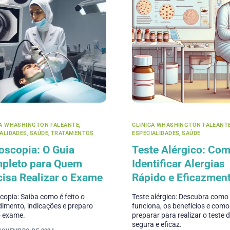
CA WHASHINGTON FALEANTE
,
CLINICA WHASHINGTON FALEANT
IALIDADES
,
SAÚDE
,
TRATAMENTOS
ESPECIALIDADES
,
SAÚDE
oscopia: O Guia
Teste Alérgico: Co
pleto para Quem
Identificar Alergias
cisa Realizar o Exame
Rápido e Eficazmen
opia: Saiba como é feito o
Teste alérgico: Descubra como
imento, indicações e preparo
funciona, os benefícios e como
o exame.
preparar para realizar o teste 
segura e eficaz.