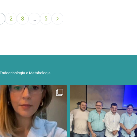
1
2
3
…
5
 Endocrinologia e Metabologia