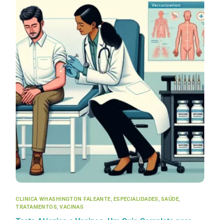
CLINICA WHASHINGTON FALEANTE
,
ESPECIALIDADES
,
SAÚDE
,
TRATAMENTOS
,
VACINAS