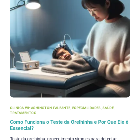
CLINICA WHASHINGTON FALEANTE
,
ESPECIALIDADES
,
SAÚDE
,
TRATAMENTOS
Como Funciona o Teste da Orelhinha e Por Que Ele é
Essencial?
Teste da orelhinha: procedimento simples para detectar