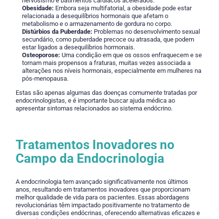
nervosismo e batimentos cardíacos acelerados.
Obesidade:
Embora seja multifatorial, a obesidade pode estar
relacionada a desequilíbrios hormonais que afetam o
metabolismo e o armazenamento de gordura no corpo.
Distúrbios da Puberdade:
Problemas no desenvolvimento sexual
secundário, como puberdade precoce ou atrasada, que podem
estar ligados a desequilíbrios hormonais.
Osteoporose:
Uma condição em que os ossos enfraquecem e se
tornam mais propensos a fraturas, muitas vezes associada a
alterações nos níveis hormonais, especialmente em mulheres na
pós-menopausa.
Estas são apenas algumas das doenças comumente tratadas por
endocrinologistas, e é importante buscar ajuda médica ao
apresentar sintomas relacionados ao sistema endócrino.
Tratamentos Inovadores no
Campo da Endocrinologia
A endocrinologia tem avançado significativamente nos últimos
anos, resultando em tratamentos inovadores que proporcionam
melhor qualidade de vida para os pacientes. Essas abordagens
revolucionárias têm impactado positivamente no tratamento de
diversas condições endócrinas, oferecendo alternativas eficazes e