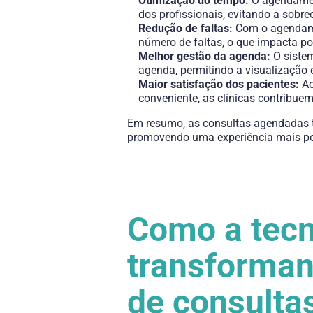
Otimização do tempo:
O agendament
dos profissionais, evitando a sobr
Redução de faltas:
Com o agendamen
número de faltas, o que impacta po
Melhor gestão da agenda:
O sistem
agenda, permitindo a visualização 
Maior satisfação dos pacientes:
Ao
conveniente, as clínicas contribuem
Em resumo, as consultas agendadas tr
promovendo uma experiência mais pos
iwfotorrinos
Otorrinolaringologia Cirurgia de Cabeça e Pescoço
Como a tecn
transforma
de consulta