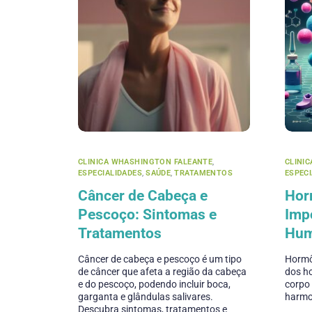
CLINICA WHASHINGTON FALEANTE
,
CLINI
ESPECIALIDADES
,
SAÚDE
,
TRATAMENTOS
ESPEC
Câncer de Cabeça e
Hor
Pescoço: Sintomas e
Imp
Tratamentos
Hu
Câncer de cabeça e pescoço é um tipo
Hormô
de câncer que afeta a região da cabeça
dos ho
e do pescoço, podendo incluir boca,
corpo
garganta e glândulas salivares.
harmo
Descubra sintomas, tratamentos e