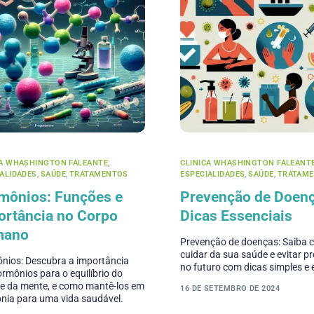
CA WHASHINGTON FALEANTE
,
CLINICA WHASHINGTON FALEANT
IALIDADES
,
SAÚDE
,
TRATAMENTOS
ESPECIALIDADES
,
SAÚDE
,
TRATAM
mônios: Funções e
Prevenção de Doenç
ortância no Corpo
Dicas Essenciais
mano
Prevenção de doenças: Saiba
cuidar da sua saúde e evitar 
nios: Descubra a importância
no futuro com dicas simples e 
rmônios para o equilíbrio do
 e da mente, e como mantê-los em
16 DE SETEMBRO DE 2024
nia para uma vida saudável.