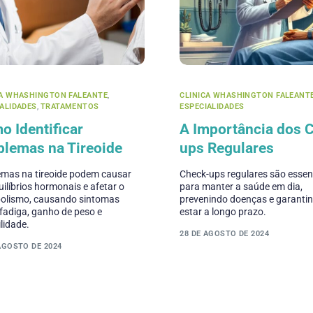
CA WHASHINGTON FALEANTE
,
CLINICA WHASHINGTON FALEANT
IALIDADES
,
TRATAMENTOS
ESPECIALIDADES
o Identificar
A Importância dos 
blemas na Tireoide
ups Regulares
emas na tireoide podem causar
Check-ups regulares são essen
ilíbrios hormonais e afetar o
para manter a saúde em dia,
olismo, causando sintomas
prevenindo doenças e garanti
fadiga, ganho de peso e
estar a longo prazo.
ilidade.
28 DE AGOSTO DE 2024
AGOSTO DE 2024