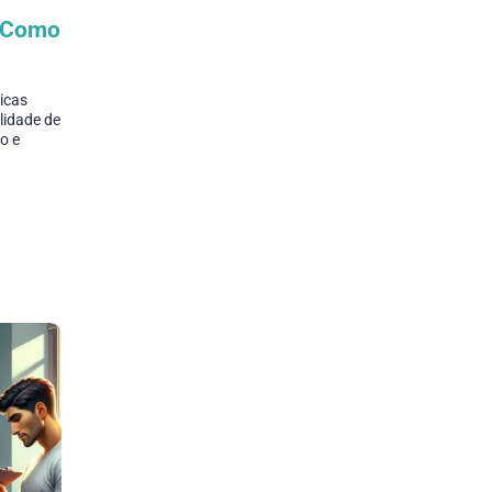
: Como
icas
lidade de
co e