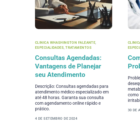
CLINICA WHASHINGTON FALEANTE
,
CLINI
ESPECIALIDADES
,
TRATAMENTOS
ESPEC
Consultas Agendadas:
Com
Vantagens de Planejar
Pro
seu Atendimento
Probl
desequ
Descrição: Consultas agendadas para
metab
atendimento médico especializado em
como 
até 48 horas. Garanta sua consulta
irritab
com agendamento online rápido e
prático.
30 DE 
4 DE SETEMBRO DE 2024