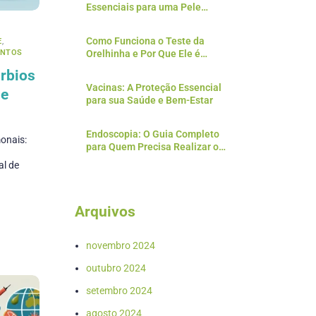
Essenciais para uma Pele
Saudável
Como Funciona o Teste da
E
,
ENTOS
Orelhinha e Por Que Ele é
Essencial?
úrbios
Vacinas: A Proteção Essencial
 e
para sua Saúde e Bem-Estar
Endoscopia: O Guia Completo
onais:
para Quem Precisa Realizar o
a
Exame
al de
Arquivos
novembro 2024
outubro 2024
setembro 2024
agosto 2024