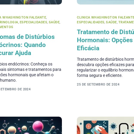
CA WHASHINGTON FALEANTE
,
CLINICA WHASHINGTON FALEANT
RINOLOGIA
,
ESPECIALIDADES
,
SAÚDE
,
ESPECIALIDADES
,
SAÚDE
,
TRATAM
MENTOS
Tratamento de Dist
tomas de Distúrbios
Hormonais: Opções
ócrinos: Quando
Eficácia
curar Ajuda
Tratamento de distúrbios horm
bios endócrinos: Conheça os
descubra opções eficazes par
pais sintomas e tratamentos para
regularizar o equilíbrio hormon
ções hormonais que afetam o
forma segura e eficiente.
 humano.
25 DE SETEMBRO DE 2024
SETEMBRO DE 2024