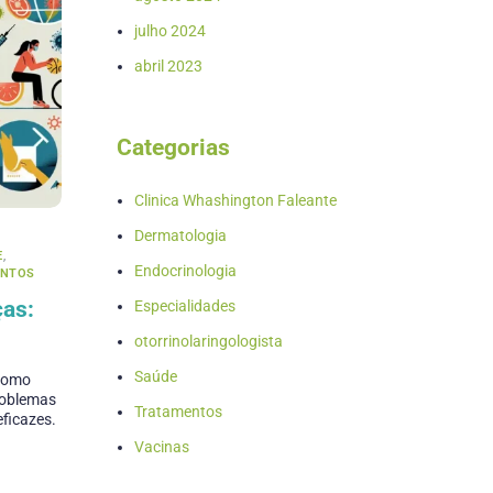
julho 2024
abril 2023
Categorias
Clinica Whashington Faleante
Dermatologia
E
,
Endocrinologia
ENTOS
as:
Especialidades
otorrinolaringologista
Saúde
 como
problemas
Tratamentos
eficazes.
Vacinas