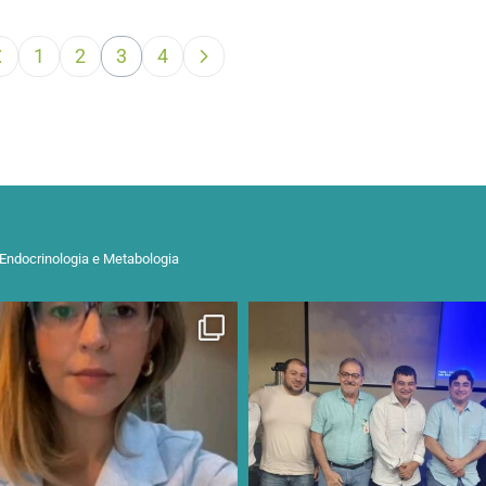
1
2
3
4
 Endocrinologia e Metabologia