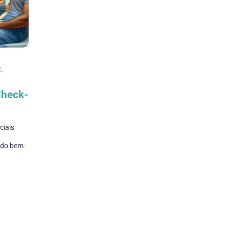
E
,
Check-
ciais
ndo bem-