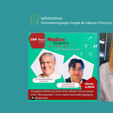
iwfotorrinos
Otorrinolaringologia Cirurgia de Cabeça e Pescoço