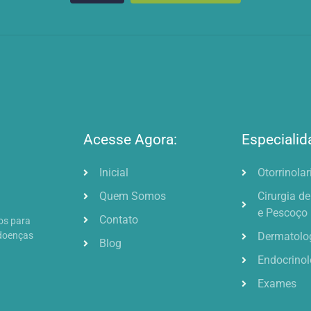
Acesse Agora:
Especialid
Inicial
Otorrinola
Quem Somos
Cirurgia d
e Pescoço
Contato
os para
Dermatolo
 doenças
Blog
Endocrinol
Exames