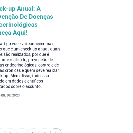
ck-up Anual: A
venção De Doenças
ocrinológicas
eça Aqui!
artigo você vai conhecer mais
o que é um check-up anual, quais
 são realizados, por que é
ante realizá-lo, prevenção de
s endocrinológicas, controle de
s crônicas e quem deve realizar
k-up. Além disso, tudo isso
do em dados científicos
zados sobre o assunto.
BRIL DE 2023