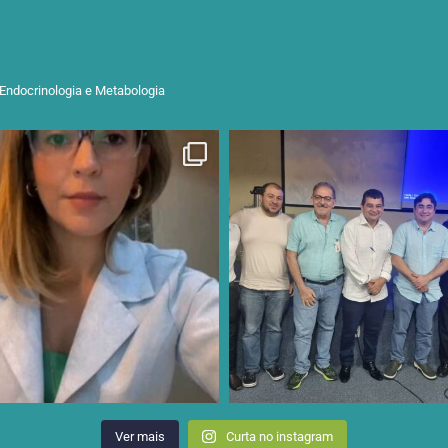
 Endocrinologia e Metabologia
Ver mais
Curta no instagram