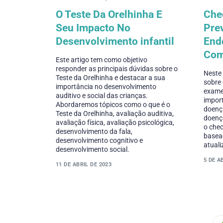
O Teste Da Orelhinha E
Che
Seu Impacto No
Pre
Desenvolvimento infantil
End
Com
Este artigo tem como objetivo
responder as principais dúvidas sobre o
Neste 
Teste da Orelhinha e destacar a sua
sobre 
importância no desenvolvimento
exames
auditivo e social das crianças.
import
Abordaremos tópicos como o que é o
doença
Teste da Orelhinha, avaliação auditiva,
doença
avaliação física, avaliação psicológica,
o chec
desenvolvimento da fala,
basea
desenvolvimento cognitivo e
atuali
desenvolvimento social.
5 DE A
11 DE ABRIL DE 2023